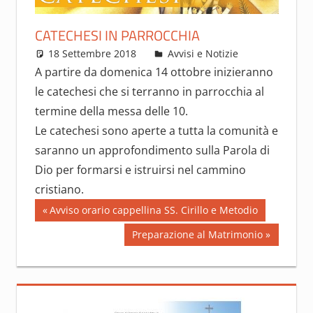
CATECHESI IN PARROCCHIA
18 Settembre 2018
Lino Fierro
Avvisi e Notizie
A partire da domenica 14 ottobre inizieranno
le catechesi che si terranno in parrocchia al
termine della messa delle 10.
Le catechesi sono aperte a tutta la comunità e
saranno un approfondimento sulla Parola di
Dio per formarsi e istruirsi nel cammino
cristiano.
Navigazione
Previous
Avviso orario cappellina SS. Cirillo e Metodio
Post:
articoli
Next
Preparazione al Matrimonio
Post: