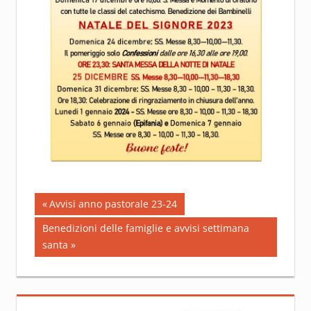
Navigazione
Previous
Avvisi anno pastorale 23-24
Post:
articoli
Next
Benedizioni delle famiglie e avvisi settimana
Post:
santa